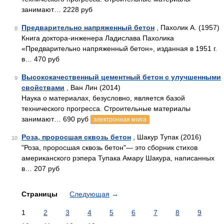
занимают… 2228 руб
Предварительно напряженный бетон
, Пахолик А. (1957)
8
Книга доктора-инженера Ладислава Пахолика
«Предваритель­но напряженный бетон», изданная в 1951 г.
в… 470 руб
Высококачественный цементный бетон с улучшенными
9
свойствами
, Ван Лин (2014)
Наука о материалах, безусловно, является базой
технического прогресса. Строительные материалы
занимают… 690 руб
электронная книга
Роза, проросшая сквозь бетон
, Шакур Тупак (2016)
10
"Роза, проросшая сквозь бетон"— это сборник стихов
американского рэпера Тупака Амару Шакура, написанных
в… 207 руб
Страницы
Следующая
→
1
2
3
4
5
6
7
8
9